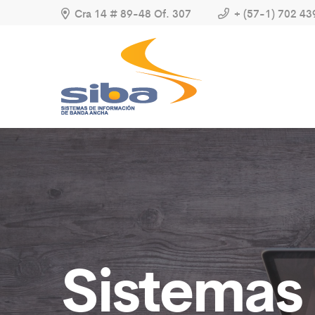
Cra 14 # 89-48 Of. 307
+ (57-1) 702 43
Sistemas