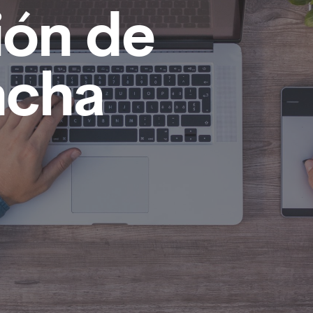
ión de
ncha