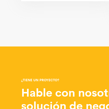
¿TIENE UN PROYECTO?
Hable con nosot
solución de neg