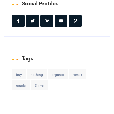
Social Profiles
Tags
buy
nothing
organic
romak
roucks
Some