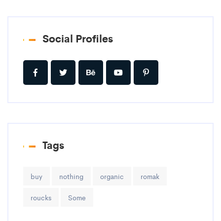
Social Profiles
Tags
buy
nothing
organic
romak
roucks
Some